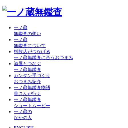
一ノ蔵
無鑑査の想い
一ノ蔵
無鑑査について
料飲店がつなげる
一ノ蔵無鑑査に合うおつまみ
酒屋とつなぐ
一ノ蔵無鑑査
カンタン手づくり
おつまみ紹介
一ノ蔵無鑑査物語
善さんが行く
一ノ蔵無鑑査
ショートムービー
一ノ蔵の
なかの人
ENGLISH