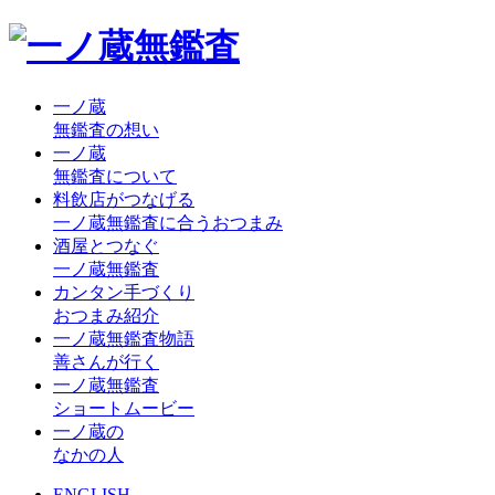
一ノ蔵
無鑑査の想い
一ノ蔵
無鑑査について
料飲店がつなげる
一ノ蔵無鑑査に合うおつまみ
酒屋とつなぐ
一ノ蔵無鑑査
カンタン手づくり
おつまみ紹介
一ノ蔵無鑑査物語
善さんが行く
一ノ蔵無鑑査
ショートムービー
一ノ蔵の
なかの人
ENGLISH