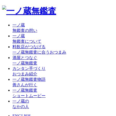
一ノ蔵
無鑑査の想い
一ノ蔵
無鑑査について
料飲店がつなげる
一ノ蔵無鑑査に合うおつまみ
酒屋とつなぐ
一ノ蔵無鑑査
カンタン手づくり
おつまみ紹介
一ノ蔵無鑑査物語
善さんが行く
一ノ蔵無鑑査
ショートムービー
一ノ蔵の
なかの人
ENGLISH