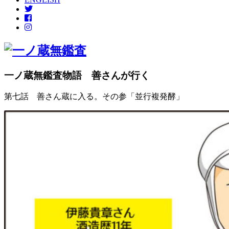
一ノ蔵無鑑査物語 善さんが行く
第七話 善さん蔵に入る。その参「並行複発酵」