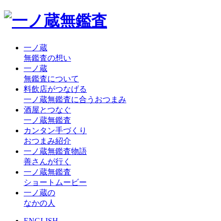
一ノ蔵
無鑑査の想い
一ノ蔵
無鑑査について
料飲店がつなげる
一ノ蔵無鑑査に合うおつまみ
酒屋とつなぐ
一ノ蔵無鑑査
カンタン手づくり
おつまみ紹介
一ノ蔵無鑑査物語
善さんが行く
一ノ蔵無鑑査
ショートムービー
一ノ蔵の
なかの人
ENGLISH