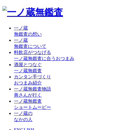
一ノ蔵
無鑑査の想い
一ノ蔵
無鑑査について
料飲店がつなげる
一ノ蔵無鑑査に合うおつまみ
酒屋とつなぐ
一ノ蔵無鑑査
カンタン手づくり
おつまみ紹介
一ノ蔵無鑑査物語
善さんが行く
一ノ蔵無鑑査
ショートムービー
一ノ蔵の
なかの人
ENGLISH