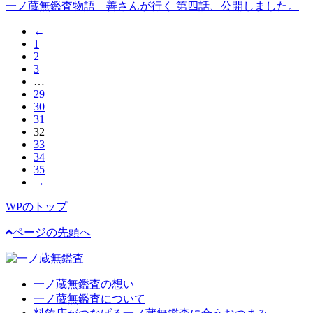
一ノ蔵無鑑査物語 善さんが行く 第四話、公開しました。
←
1
2
3
…
29
30
31
32
33
34
35
→
WPのトップ
ページの先頭へ
一ノ蔵無鑑査の想い
一ノ蔵無鑑査について