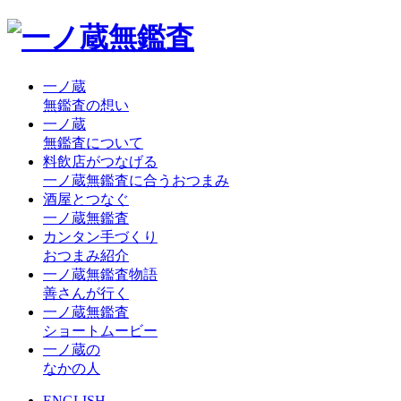
一ノ蔵
無鑑査の想い
一ノ蔵
無鑑査について
料飲店がつなげる
一ノ蔵無鑑査に合うおつまみ
酒屋とつなぐ
一ノ蔵無鑑査
カンタン手づくり
おつまみ紹介
一ノ蔵無鑑査物語
善さんが行く
一ノ蔵無鑑査
ショートムービー
一ノ蔵の
なかの人
ENGLISH