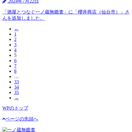
2024年7月22日
「酒屋とつなぐ一ノ蔵無鑑査」に「櫻井商店（仙台市）」さ
んを追加しました。
←
1
2
3
4
5
6
7
8
…
33
34
35
→
WPのトップ
ページの先頭へ