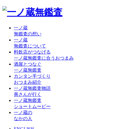
一ノ蔵
無鑑査の想い
一ノ蔵
無鑑査について
料飲店がつなげる
一ノ蔵無鑑査に合うおつまみ
酒屋とつなぐ
一ノ蔵無鑑査
カンタン手づくり
おつまみ紹介
一ノ蔵無鑑査物語
善さんが行く
一ノ蔵無鑑査
ショートムービー
一ノ蔵の
なかの人
ENGLISH