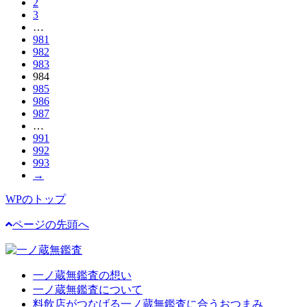
2
3
…
981
982
983
984
985
986
987
…
991
992
993
→
WPのトップ
ページの先頭へ
一ノ蔵無鑑査の想い
一ノ蔵無鑑査について
料飲店がつなげる一ノ蔵無鑑査に合うおつまみ