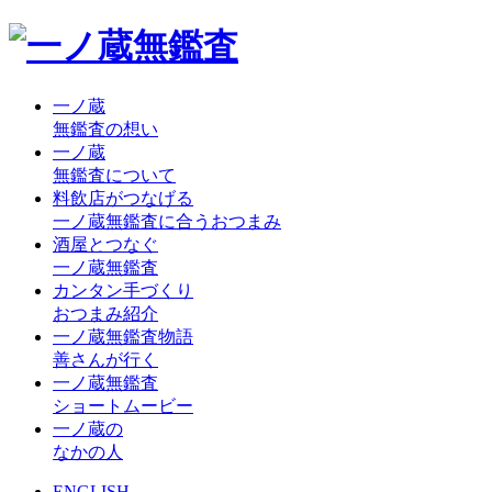
一ノ蔵
無鑑査の想い
一ノ蔵
無鑑査について
料飲店がつなげる
一ノ蔵無鑑査に合うおつまみ
酒屋とつなぐ
一ノ蔵無鑑査
カンタン手づくり
おつまみ紹介
一ノ蔵無鑑査物語
善さんが行く
一ノ蔵無鑑査
ショートムービー
一ノ蔵の
なかの人
ENGLISH