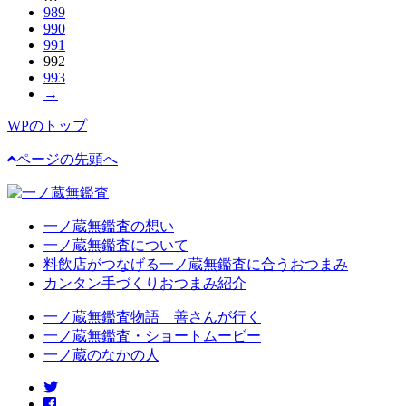
989
990
991
992
993
→
WPのトップ
ページの先頭へ
一ノ蔵無鑑査の想い
一ノ蔵無鑑査について
料飲店がつなげる一ノ蔵無鑑査に合うおつまみ
カンタン手づくりおつまみ紹介
一ノ蔵無鑑査物語 善さんが行く
一ノ蔵無鑑査・ショートムービー
一ノ蔵のなかの人