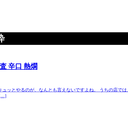
粋
査 辛口 熱燗
キュッとやるのが、なんとも言えないですよね。 うちの店では
…]