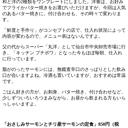
和と洋の2種類をワンプレートにしました。洋食は、お好み
でフライかバター焼きをお選びいただけますが、今回は人気
のあるバター焼きに。付け合わせも、その時々で変わりま
す。
「鮮度と手作り」がコンセプトの店で、仕入れ状況によって
内容が変わるので、メニュー表はないんですよ。
父の代からスーパー「丸洋」として仙台市中央卸売市場に行
き、「キッチン プチポワ」となった今もほぼ毎朝、仕入れ
に行っています。
脂がのったサーモンには、無鑑査辛口のさっぱりとした飲み
口が合いますよね。冷酒も置いていますが、おすすめは常温
です。
ごはん好きの方が、お刺身、バター焼き、付け合わせなど、
少しずついろいろつまみながら、お昼から飲まれる方もいら
っしゃいますよ。
「おさしみサーモンとチリ産サーモンの定食」850円（税