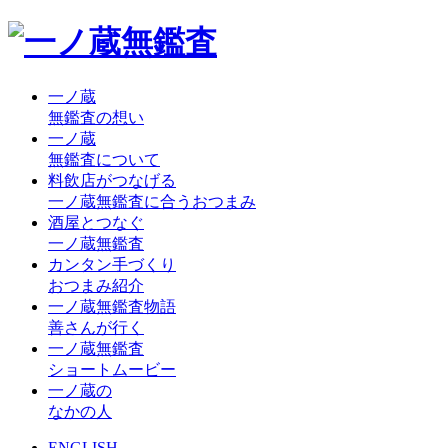
一ノ蔵
無鑑査の想い
一ノ蔵
無鑑査について
料飲店がつなげる
一ノ蔵無鑑査に合うおつまみ
酒屋とつなぐ
一ノ蔵無鑑査
カンタン手づくり
おつまみ紹介
一ノ蔵無鑑査物語
善さんが行く
一ノ蔵無鑑査
ショートムービー
一ノ蔵の
なかの人
ENGLISH